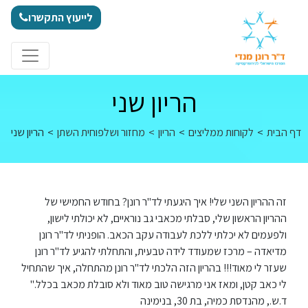
לג לתוכן
לייעוץ התקשרו
הריון שני
דף הבית
>
לקוחות ממליצים
>
הריון
>
מחזור ושלפוחית השתן
>
הריון שני
זה ההריון השני שלי! איך היגעתי לד"ר רונן? בחודש החמישי של
ההריון הראשון שלי, סבלתי מכאבי גב נוראיים, לא יכולתי לישון,
ולפעמים לא יכלתי ללכת לעבודה עקב הכאב. הופניתי לד"ר רונן
מדיאדה – מרכז שמעודד לידה טבעית, והתחלתי להגיע לד"ר רונן
שעזר לי מאוד!!! בהריון הזה הלכתי לד"ר רונן מהתחלה, איך שהתחיל
לי כאב קטן, ומאז אני מרגישה טוב מאוד ולא סובלת מכאב בכלל."
ד.ש., מהנדסת כמיה, בת 30, בנימינה