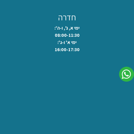
חדרה
ימי א, ג', ו-ה':
08:00-11:30
ימי א' ו-ג':
16:00-17:30
לשיחה בוואצאפ