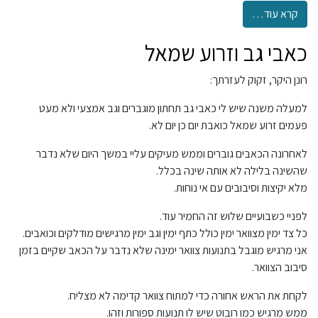
קרא עוד…
כאבי גב וזרוע שמאל
רונן היקר, זקוק לעזרתך:
למעלה משנה שיש לי כאבי גב תחתון מוגברים וגב אמצעי ולא מעט
פעמים זרוע שמאל כואבת יום כן יום לא.
לאחרונה הכאבים גוברים וממש מעיקים עליי במשך היום שלא נדבר
שהשינה בלילה לא אותה שינה בכלל.
מלא יקיצות וסיבובים עם אי נוחות.
לפניי כשבועיים שלוש זה החמיר עוד.
כל צד ימין מצוואר ימין כולל כתף ימין וגב ימין מרגישים מודלקים וכואבים.
אני מרגיש מוגבל בתנועות צוואר ימינה שלא נדבר על הכאב שקיים בזמן
סיבוב הצוואר.
לקחת את הראש אחורה כדי למתוח צוואר קדימה לא מצליח.
ממש מרגיש כמו רובוט שיש לו תנועות ספורות וזהו.