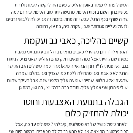
הטיפול עוזר לי מאוד באופן ההליכה, פעם היה לי קשה לעלות ולרדת
עכשיו ברוך השם בזכות הטיפול מרגישה יותר טוב. הטיפול עזר גם למה
שהיה שורף בכף הרגל, עכשיו זה פחת ובזכות זה אני יכולה ללבוש גרביים
ולנעול נעליים סגורות." ש.ב., עקרת בית, בת 49, רחובות
קשיים בהליכה, כאבי גב ועקמת
"הגעתי לד"ר רונן כשהיו לי כאבים נוראיים ברגל וגב עקום. אני כואבת
כמעט שנה. הייתי אצל כמה רופאים וחלק מהם החליטו שאני צריכה ניתוח
בגב. ואז פניתי לד"ר רונן והנה איזה פלא! אחרי כמה טיפולים הגב התיישר
והרגל לא כואבת. ואני מתחילה ללכת כמו שצריך ואני בהלם ושמחה
שהגעתי אליו. הלוואי שהייתי שומעת עליך מלפני שנה. אבל העיקר שהיום
יש לי פיתרון ואני אמליץ עליך. ותודה רבה רבה" י.צ., בת 60, רמת גן
הגבלה בתנועת האצבעות וחוסר
יכולת להחזיק כלום
"לאחר טיפול כושל של ראומטולוגית, קיבלתי 7 טיפולים עד כה, אצל
הכירופרקטור. התוצאה: אני לא מתעורר בלילה מכאבים. במשך היום אני