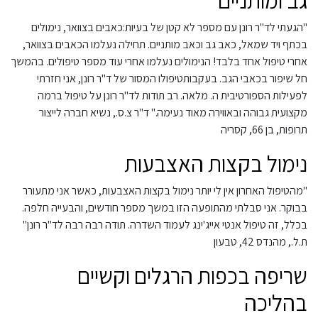
גב ומותניים
"הגעתי לד"ר רונן עם מספר לא קטן של בעיות:כאבים בצוואר, נימולים
בכתף ויד שמאל, כאב גב וכאב מותניים. תחילה נעלמו הכאבים בצוואר,
אחרי טיפול אחד בלבד! הנימולים נעלמו אחרי עוד מספר טיפולים. בהמשך
חל שיפור בכאבי הגב. בעקבותטיפולו המסור של ד"ר רונן, אני חזרתי
לפעילות הספורטיבית ה. מלאה. רב תודות לד"ר רונן על טיפול ברמה
מקצועית גבוהה ובאווירה מאוד נעימה." ד"ר צ.ס., נשיא חברה לייצור
תרופות, בן 66, קסריה
נימול בקצות האצבעות
"מהטיפול האחרון אין לי יותר נימול בקצות האצבעות, כאשר אני מתעורר
בבוקר. אני סבלתי מהתופעה הזו במשך מספר חודשים, והבעייה חלפה.
בכלל, זה טיפול אנטי אייג'ינג לעמוד השדרה. תודה רבה רבה לד"ר רונן"
ת.ל., מהנדס 42, טבעון
שריפה בכפות הרגלים וקשיים
בהליכה