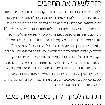
חזר לעשות את התחביב
"לפני כ-5 שנים עברתי תאונת עבודה שבעקבותיה נגרמו לי 3 פריצות דיסק
בעמוד שדרה מותני. לאחר אשפוז בבית חולים, קבלת סטרואידים ועל סף
ניתוח, שמעתי מחברים על ד"ר מנדלזיס ועל הכירופרקטיקה. מאחר ואני
אדם צעיר, סרבתי לעבור ניתוח ופניתי למרפאת הכאב ע"ש מנדי. לאחר 10
טיפולים, פשוט חזרתי לעצמי. מבחור שלא יכל להזיז את הרגלים… ואף
חזרתי לעשות את התחביב שלי (שיט וגלישת רוח). הכירופרקטיקה פשוט
החזירה לי את החיוך לפנים, ואני חיכיתי כל פעם לטיפול הבא אצל ד"ר
מנדלזיס, משום שאחרי כל טיפול הרגשתי כמו ללכת על העננים!!! תחושת
הקלה ושחרור של כל מערכות הגוף!!! שנה וחצי לאחר פריצת הדיסק
בעמוד השדרה המותני, עברתי לצערי גם תאונת דרכים קשה, בה נגרמו לי
עוד שתי פריצות דיסק בעמוד השדרה הצווארי. רק בזכות הכירופרקטיקה,
אני עדיין ממשיך לשמור על איכות חיים וממשיך לעסוק בתחום השיט.
וכמובן אני לא סובל מכאבים והכל בזכות ד"ר מנדלזיס והכירופרקטיקה" ע.
ס., ראש אגף בבית המשפט, רחובות
הקרנה לכתף וליד, כאבי צוואר, כאבי