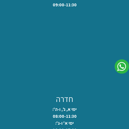
09:00-11:30
לשיחה בוואצאפ
חדרה
ימי א, ג', ו-ה':
08:00-11:30
ימי א' ו-ג':