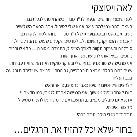
לאה ויסוצקי
לפני שמונה חודשים הגעתי לד"ר מנדי, כשהחלטתי לנסות גם.
בעצם, התכוונתי להסיע את אמא שלי לטיפול. אחרי הפעם השלישית
נשביתי בקסמיו ובמקצועיותו של ד"ר מנדי רונן והחלטתי לנסות גם.
האבחנה המדויקת, תשומת לב לפרטים הקטנים שעושים הבדל גדול,
סובלנות והענקת תקווה לאורך הטיפול, התמדה ומסירות… כל אלו ורבים
נוספים הביאו אותי לרכישת מנוי ארוך טווח.
אני מרגישה שיפור אדיר בגוף שלי ובעיקר מוקירה את האיש ואת עבודותו
שנים רבות סבלתי מכאבים בברכיים, גב תחתון, פריצת שני דיסקים ופגיעה
בגב העליון.
הלחצים של יומיום הוסיפו כאבי כתפיים, צוואר וראש.
היום לאחר טיפול ממשוך, אני מרגישה אחרת לגמרי, כמו חדשה!!!
אז א אתם סובלים מכאבים, תחשבו אם להמשיך או להינות מטיפול
מקצועי ואיכותי.
תודה ד"ר מנדי היקר, תודה רבה!
בחור שלא יכל להזיז את הרגלים…