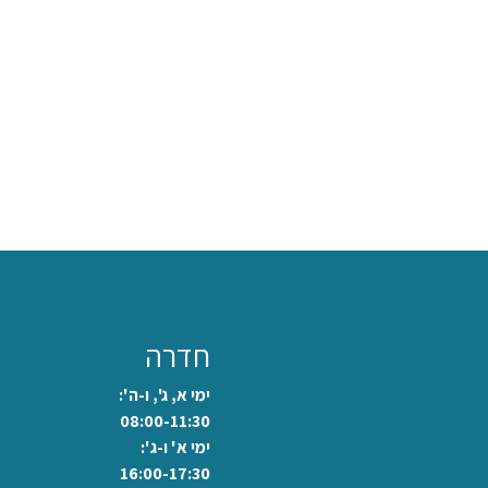
חדרה
ימי א, ג', ו-ה':
08:00-11:30
ימי א' ו-ג':
16:00-17:30