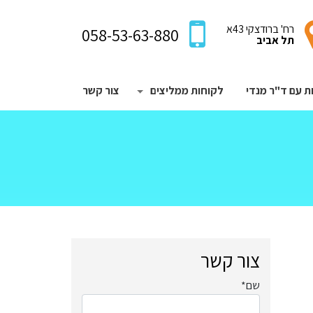
רח' ברודצקי 43א
058-53-63-880
תל אביב
ות ותשובות
ות עם ד"ר מנדי
לקוחות ממליצים
צור קשר
הצג תפריט משנה עבורלקוחות ממליצ
צור קשר
שם*