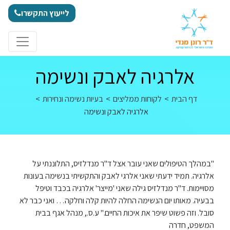
לג לתוכן
לייעוץ התקשרו
אלרגיה לאבק ונשימה
דף הבית
>
לקוחות ממליצים
>
בעיות נשימה ונחירות
>
אלרגיה לאבק ונשימה
"במהלך הטיפולים שאני עובר אצל ד"ר מנדלזיס, התלוננתי על
אלרגיה. תמיד ידעתי שאני אלרגי לאבק והתקשיתי בנשימה בעונות
מסויימות. ד"ר מנדלזיס גילה שאני 'מייצר' אלרגיה בכבד וטיפל
בבעיה. מאותו יום הנשימה החלה להיות קלה וחלקה… ואני כבר לא
סובל. וזה פשוט שיפר את איכות החיים." ע.ס., מנהל אגף בבית
המשפט, חדרה