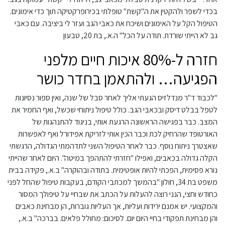
בכדי לשפר ולהקטין את ה"קשת" טופלתי בכירופרקטיקה תוך כדי אימונים.
הטיפול הקל על האימונים ושיכח את כאבי הגב ועזר לי ביציבה. עם כאבי
גב לא הייתי שורדת. תודה על הכל" ה.א., בת 20, טבעון
חזרה ל-80% איכות חיים מלפני
הפגיעה… ולהתאמן בחדר כושר
"לכבוד ד"ר מנדלזיס הגעתי אליך לאחר סבל של שנה, ואין ספור נסיונות
לטפל בבלט דיסק ובכאבי הגב. כולל טיפול ניתוחי שכשל, ואף החמיר את
המצב. כבר בפגישה הראשונה הרגעת אותי, בניגוד להתנהגות של
האורטופד שהרחיק לכת וכבר הכין אותי לזריקת אפידורל ואף לאפשרות
שאצטרך ניתוח נוסף. כבר לאחר הטיפול השני לתדהמתי הגדולה, הרגשתי
הקלה גדולה בכאבים, ואפילו "חזרתי להתהפך במיטה". היום לאחר שהייתי
נורא פסימית, הפכתי להיות אופטימית. בתודה ובהוקרה" ב.א., פקידה בבית
משפט בת 34, חולון "בהמשך למכתבי הקודם, בעקבות טיפול שהחל לפני
כחודש וחצי, הנני רוצה להעלות על הכתב את שבחיי על טיפולך המסור
והמקצועי. יש אמנם ירידות ועליות, אך העליות גוברות, הן מבחינת כאבים
והן מבחינת תפקודי בחיי היום יום. לסיכום: מחולל פלאים. בברכה" ב.א.,