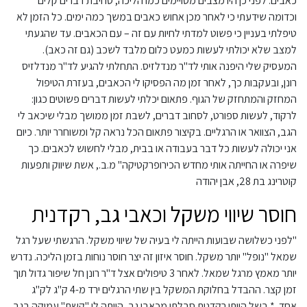
כאבים. לפני כן היו מצבים מסויימים כמו הליכה, סחיבת דברים קלים
וכדומה שידעתי כי לאחר מכן אחוש כאבים במשך כמה ימים. כל הזמן לא
טיפלתי בעניין כי פשוט למדתי לחיות עם זה – עם הכאבים. עד שהגעתי
למצב שלא יכולתי לעשות כמעט כלום מלבד לשכב (גם זה כאב).
המעסיק שלי היפנה אותי לד"ר מנדלזיס. התחלתי להגיע לד"ר מנדלזיס
רונן, ובעקבות כך, לאחר זמן מה הפסיקו לי הכאבים, בעזרת הטיפול
המחזק והמתחזק של הגוף. פתאום יכלתי לעשות דברים פשוטים כגון:
לרקוד, לעשות ספורט, לסחוב דברים, לשבת זמן ממושך מבלי שיכאב לי
הגב, הצוואר או הרגליים. בקיצור פתאום הכל נראה קל ומשוחרר יותר. כיום
אני יכולה לעשות כל דבר בעבודה או בבית, מבלי לחשוש לכאבים. כך
שיפרה או החייתה אותי מחדש הכירופרקטיקה" מ.ב., אשת שיווק ותפעות
קוטרינג בת 28, אבן יהודה
חוסר שיווי משקל וכאבי גב, רקדנית
"לפני כשלושה שבועות הייתה לי בעיה של שיווי משקל. הרגשתי שעל רגל
שמאל "נופל" יותר משקל. חוסר איזון זה יצר חוסר נוחות בזמן הליכה. נדרש
יותר מאמץ מרגל שמאל. לאחר 3 טיפולים אצל ד"ר רונן חל שיפור גדול תוך
זמן קצר. ההבדל בחלוקת המשקל בין שתי הרגלים ירד מ-4 ק"ג לק"ג
אחד. * בשל היותי רקדנית סבלתי מכאבי גב, הייתה לי "קשת" עמוקה בגב.