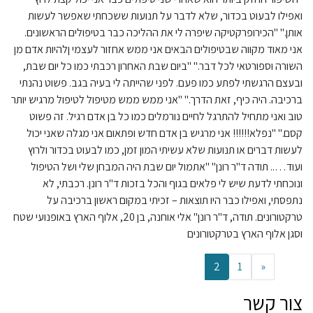
ואפילו לבעוט בכדור, שלא לדבר על תנועות ששכחתי שאפשר לעשות
אותן." "הכירופרקטיקה שיפרה לי את ההליכה כבר בטיפולים הראשונים.
אני מאוד מקווה שבטיפולים הבאים אני ממש אחזור לעצמי ןלהיות אדם מן
השורה וספורטאי לכל דבר." "ביום שבת האחרון רכבתי כמו כל יום שבת,
ובעצם הרגשתי לפתע כמו פעם. לפני שהייתה לי בעיה בגב. פשוט נהנתי
ברכיבה. היה כיף, זאת הדרך." "אני ממש ממש מטיפול לטיפול מרגיש יותר
טוב ואני מתחיל להתרגל לחיים נורמלים כמו כל בן אדם רגיל. זה פשוט
קסם." "נפלא!!!!!! אני מרגיש בן אדם חדש ופתאום אני מגלה שאני יכול
לעשות דברים או תנועות שלא עשיתי המון זמן, כמו לבעוט בכדור ולרוץ
ועוד….. תודה ד"ר רונן" "אתמול יום שבת היה המבחן שלי ושל הטיפול
ונוכחתי לדעת שיש לי פלאים בגוף והכל בזכות ד"ר רונן. רכבתי, לא
נתפסתי, ואפילו כבר היו תוצאות – זכיתי במקום ראשון ברכיבה על
טרקטורונים. תודה, ד"ר רונן" אלי אוחנה, בן 20, אלוף הארץ באופנועי שטח
וסגן אלוף הארץ בטרקטורונים
2
1
«
צור קשר