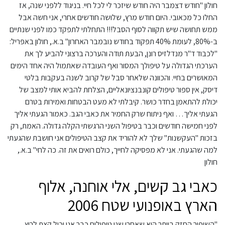
חולון "חודש דצמבר היה חודש שיזכר לי לכל חיי. בניגוד ללפני שנה, אז
החלו כל מכאובי. היום חודש מרץ, שלושה חודשים אחרי, אני חשה אבל
ממש תחושה שיש תקווה לסוף הסבל!!! התחלתי לתפקד כמו לפני שנתיים
ב-80%, לעומת 40% תפקוד בחודש נובמבר האחרון" ב.א., חולון באפריל:
"לכבוד ד"ר מנדלזיס רונן, הבעת תודה והערכה ברצוני להביע לך את
הערכתי הגדולה על טיפולך המסור ואף העובדה שאתמול היה אחד הימים
המאושרים בחיי. והכוונה שלאחר סבל של קרוב לשנה בעקבות בלטי
דיסק, אין ספור טיפולים קונבנציונאליים, הצלחת להביא אותי למצב של
יכולת להתאמן בחדר כושר. קיבלתי לא מעט הבטחות ואמירות בטרם
הגעתי אליך… ואף ניתוח שרק החמיר את כאבי הגב. כאמור הגעתי אליך
לפני חמישה חודשים וכבר בטיפול השני הרגשתי הקלה גדולה. האמת, רק
בזכות "העקשנות" שלך לא להוריד את קצב הטיפולים אני חושבת שהגעתי
למה שהגעתי. אני לא מפסיקה לחייך, כולם רואים את זה. כה לחי" ב.א.,
חולון
כאבי גב קשים, אלי אוחנה, אלוף
הארץ באופנועי שטח 2006
"השיפור החזק ביותר הוא שאחרי שני טיפולים כבר אני יכול קצת לרוץ