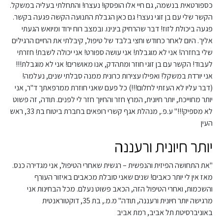
כספורטאית בנשמה, גם חיי אלו הופסקו! נעצרו! והתחלתי בעליה במשקל.
הקשר שלי עם בן זוגי נעצר! גם כאן הגבלת התנועה הקשה פגעה בקשר.
פגעה ביכולת לזוז! דבר שהרחיק בינינו. ובמצב רוח ירוד ומיואש הגעתי
אליך. היום לאחר כחודש וחצי בלבד של טיפול, קיבלתי את החיים הרגילים
שלי בחזרה! אני לא מוגבלת! אני עושה ספורט! אני יכולה לשבת! חזרתי
לעבוד! הקשר עם בן זוגי חוזר ומתהדק, אנו מאושרים! אני לא מוגבלת!!!
אני יורדת במשקל! ואפילו עצירות כרונית ממנה סבלתי שנים, נעלמה!
(דבר עליו לא העזתי לחלום!!!) כל פעם שאני חוזרת ממרפאתך ד"ר, אני
יותר מחוייכת, יותר חיונית, המרץ חזר והחיוך חזר לי לפנים. תודה, זה פשוט
לא מספיק!!!" ע.פ., מנהלת אגף קשרי רופאים בחברת ביטוח בת 33, ראש
העין
יותר חיונית ורעננה
"את התחושה הפיזית והנפשית – רגשית שאחרי הטיפול, אני מגדירה כנס.
מאז אין לי יותר כאבים! שנים שאני סובלת מכאבים באיזור העורף
והשכמות, ואחרי הטיפול הזה, הכאב פשוט נעלם. מכל הבחינות אני
מרגישה יותר חיונית ורעננה, תודה" מ.מ., בת 35, דוקטוראנטית
באוניברסיטת תל אביב, רמת אביב