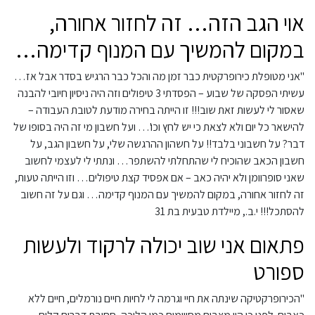
אוי הגב הזה… זה לחזור אחורה,
במקום להמשיך עם המנוף קדימה…
"אני מטופלת כירופרקטית כבר זמן מה והכל כבר הרגיש בסדר אבל אז…
עשיתי הפסקה של שבוע – הפסדתי 3 טיפולים וזה היה ניסיון חיובי להבנה
שאסור לי לעשות זאת שוב!!! זו הייתה בחירה מודעת לטובת העבודה –
להישאר כל יום ולא לצאת כי יש לחץ וכו'… ועל חשבון מי זה היה בסופו של
דבר? על חשבוני בלבד!! על חשהון ההרגשה שלי, על חשבון הגב, על
חשבון הכאב שהוכיח לי שהתחלתי להשתפר… ונתתי לי לעצמי לחשוב
שאני סופרוומן ולא יהיה כאב – אם אפסיד קצת טיפולים… וזו הייתה טעות,
זה לחזור אחורה, במקום להמשיך עם המנוף קדימה… וגם על זה חשוב
להסתכל!!! י.ב., מיילדת טבעית בת 31
פתאום אני שוב יכולה לרקוד ולעשות
ספורט
"הכירופרקטיקה שינתה את חיי וגרמה לי לחיות חיים נורמלים, חיים ללא